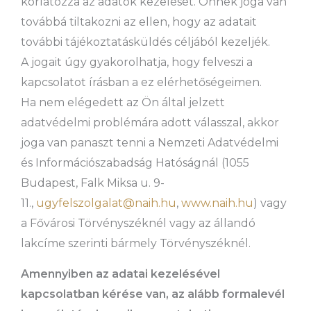
korlátozza az adatok kezelését. Önnek joga van
továbbá tiltakozni az ellen, hogy az adatait
további tájékoztatásküldés céljából kezeljék.
A jogait úgy gyakorolhatja, hogy felveszi a
kapcsolatot írásban a ez elérhetőségeimen.
Ha nem elégedett az Ön által jelzett
adatvédelmi problémára adott válasszal, akkor
joga van panaszt tenni a Nemzeti Adatvédelmi
és Információszabadság Hatóságnál (1055
Budapest, Falk Miksa u. 9-
11.,
ugyfelszolgalat@naih.hu
,
www.naih.hu
) vagy
a Fővárosi Törvényszéknél vagy az állandó
lakcíme szerinti bármely Törvényszéknél.
Amennyiben az adatai kezelésével
kapcsolatban kérése van, az alább formalevél