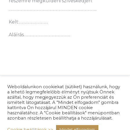
részemre megküldeni szíveskedjen:
………………………………………………………………………..
Kelt:………………………
Aláírás……………………………………..
© 2026 A Kapcsolat-megmentő |
Írj nekem >>
Weboldalunkon cookiekat (sütiket) használunk, hogy
a lehető legmegfelelőbb élményt nyújtsuk Önnek
azáltal, hogy megjegyezzük az Ön preferenciáit és
Biztonságos fizetésről a Barion gondoskodik
ismételt látogatásait. A "Mindet elfogadom" gombra
kattintva Ön hozzájárul MINDEN cookie
használatához. A "Cookie beállítások" menüpontban
azonban részletesen beállíthatja a hozzájárulásait.
Adatvédelem
|
Cookie szabályzat
Cookie beállítások >>
Mindet elfogadom