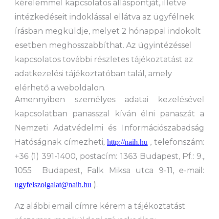
kérelemmel kapcsolatos álláspontját, illetve
intézkedéseit indoklással ellátva az ügyfélnek
írásban megküldje, melyet 2 hónappal indokolt
esetben meghosszabbíthat. Az ügyintézéssel
kapcsolatos további részletes tájékoztatást az
adatkezelési tájékoztatóban talál, amely
elérhető a weboldalon.
Amennyiben személyes adatai kezelésével
kapcsolatban panasszal kíván élni panaszát a
Nemzeti Adatvédelmi és Információszabadság
Hatóságnak címezheti,
, telefonszám:
http://naih.hu
+36 (1) 391-1400, postacím: 1363 Budapest, Pf.: 9.,
1055 Budapest, Falk Miksa utca 9-11, e-mail:
).
ugyfelszolgalat@naih.hu
Az alábbi email címre kérem a tájékoztatást